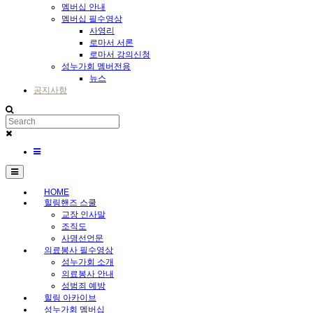
멤버십 안내
멤버십 필수영상
사영리
로마서 서론
로마서 강의신청
성누가회 멤버전용
뉴스
공지사항
HOME
힐링핸즈 스쿨
교장 인사말
조직도
사명선언문
의료봉사 필수영상
성누가회 소개
의료봉사 안내
성범죄 예방
힐링 아카이브
성누가회 멤버십