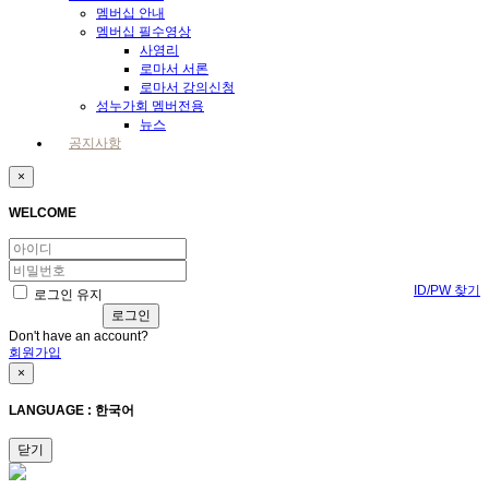
멤버십 안내
멤버십 필수영상
사영리
로마서 서론
로마서 강의신청
성누가회 멤버전용
뉴스
공지사항
×
WELCOME
ID/PW 찾기
로그인 유지
Don't have an account?
회원가입
×
LANGUAGE : 한국어
닫기