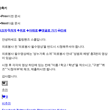
단축키
Prev
이전 문서
Next
다음 문서
크게
작게
위로
아래로
댓글로 가기
인쇄
안녕하세요. 힐링핸즈 스쿨입니다.
의료봉사 전 '의료봉사 필수영상'을 반드시 시청해주셔야 합니다.
의료봉사 필수영상에는 '성누가회 소개' '의료봉사 안내' '성범죄 예방' 총3편의 영상
이 있습니다.
시청 후 각각의 영상 하단에 있는 칸에 "이름 / 학교 / 학년"을 적으시고, "구분" "퀴
즈" "시청여부'에 체크, 제출하시면 됩니다.
감사합니다.
0
추천
0
비추천