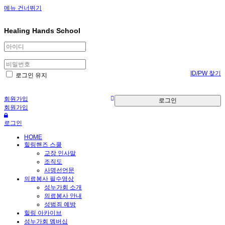
메뉴 건너뛰기
Healing Hands School
ID/PW 찾기
로그인 유지
회원가입
로그인
회원가입
로그인
HOME
힐링핸즈 스쿨
교장 인사말
조직도
사명선언문
의료봉사 필수영상
성누가회 소개
의료봉사 안내
성범죄 예방
힐링 아카이브
성누가회 멤버십