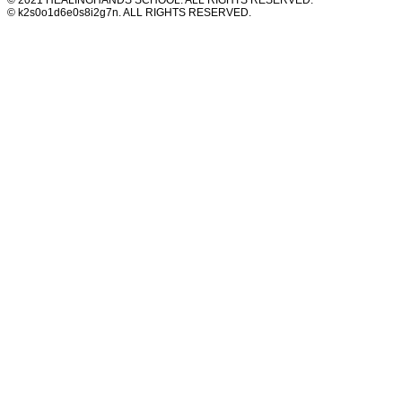
© k2s0o1d6e0s8i2g7n. ALL RIGHTS RESERVED.