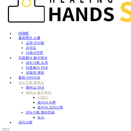
HOME
힐링핸즈 스쿨
교장 인사말
조직도
사명선언문
의료봉사 필수영상
성누가회 소개
의료봉사 안내
성범죄 예방
힐링 아카이브
성누가회 멤버십
멤버십 안내
멤버십 필수영상
사영리
로마서 서론
로마서 강의신청
성누가회 멤버전용
뉴스
공지사항