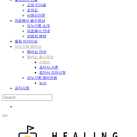
교장 인사말
조직도
사명선언문
의료봉사 필수영상
성누가회 소개
의료봉사 안내
성범죄 예방
힐링 아카이브
성누가회 멤버십
멤버십 안내
멤버십 필수영상
사영리
로마서 서론
로마서 강의신청
성누가회 멤버전용
뉴스
공지사항