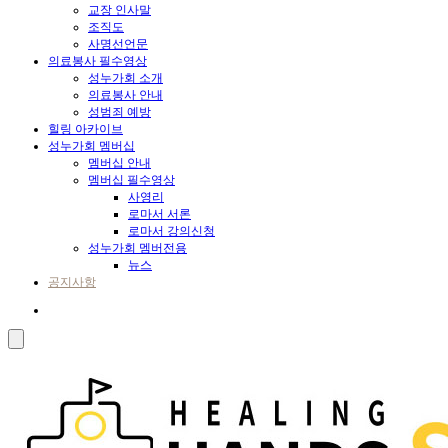
교장 인사말
조직도
사명선언문
의료봉사 필수영상
성누가회 소개
의료봉사 안내
성범죄 예방
힐링 아카이브
성누가회 멤버십
멤버십 안내
멤버십 필수영상
사영리
로마서 서론
로마서 강의신청
성누가회 멤버전용
뉴스
공지사항