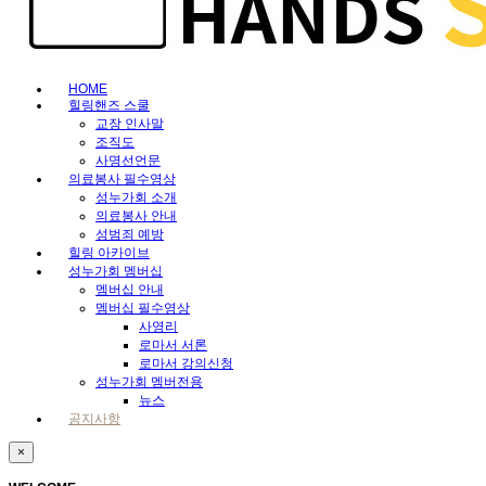
HOME
힐링핸즈 스쿨
교장 인사말
조직도
사명선언문
의료봉사 필수영상
성누가회 소개
의료봉사 안내
성범죄 예방
힐링 아카이브
성누가회 멤버십
멤버십 안내
멤버십 필수영상
사영리
로마서 서론
로마서 강의신청
성누가회 멤버전용
뉴스
공지사항
×